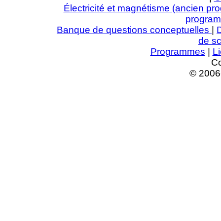
Électricité et magnétisme (ancien p
progra
Banque de questions conceptuelles
|
de sc
Programmes
|
L
Co
© 2006